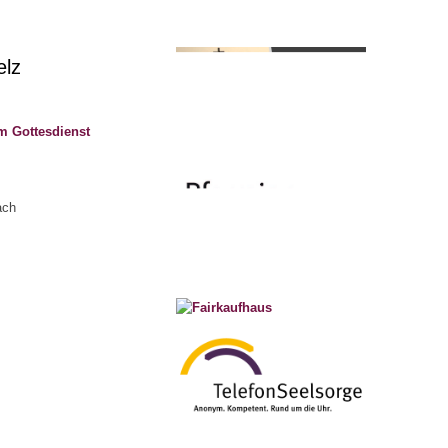
elz
m Gottesdienst
ach