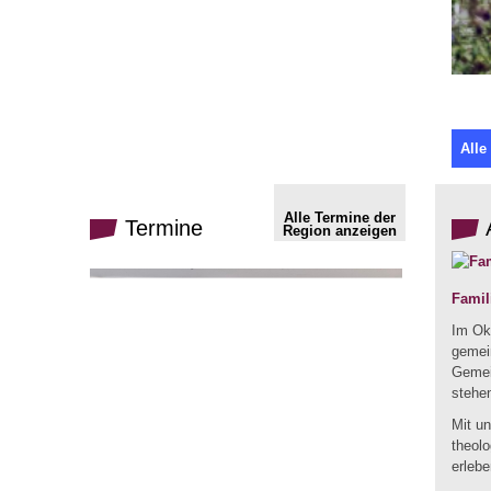
Alle
Alle Termine der
Termine
Region anzeigen
Famil
Im Okt
gemein
Gemei
stehe
Mit u
theol
erlebe