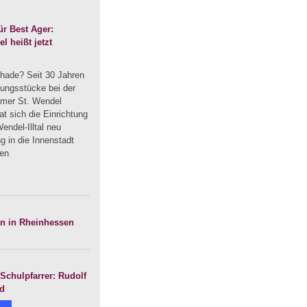
r Best Ager:
 heißt jetzt
hade? Seit 30 Jahren
dungsstücke bei der
mmer St. Wendel
t sich die Einrichtung
endel-Illtal neu
 in die Innenstadt
uen
en in Rheinhessen
Schulpfarrer: Rudolf
nd