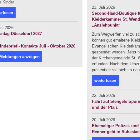
e Kinder
23. Juli 2026
erlesen
Second-Hand-Boutique fü
Kleiderkammer St. Wendel
„Anziehpunkt“
ril 2026
entag Düsseldorf 2027
Zum Wegwerfen viel zu sc
können gut erhaltene Klei
ndebrief - Kontakte Juli - Oktober 2026
Evangelischen Kleiderka
gespendet werden. Jetzt ha
 Meldungen anzeigen
der Kirchengemeinde St, W
erfunden: Nach dem Umzug
präsentiert sie sich im ne
weiterlesen
22. Juli 2026
Fahrt auf Stengels Spur
und der Pfalz
20. Juli 2026
Ehemaliger Polizei- und 
Renner geht in Ruhesta