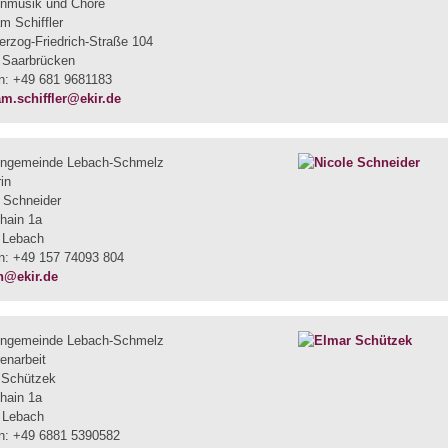
enmusik und Chöre
m Schiffler
rzog-Friedrich-Straße 104
 Saarbrücken
on: +49 681 9681183
am.schiffler@ekir.de
engemeinde Lebach-Schmelz
in
 Schneider
hain 1a
 Lebach
on: +49 157 74093 804
h@ekir.de
engemeinde Lebach-Schmelz
enarbeit
 Schützek
hain 1a
 Lebach
on: +49 6881 5390582