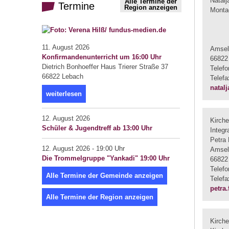
Natal
Alle Termine der
Termine
Region anzeigen
Montag
11. August 2026
Amsel
Konfirmandenunterricht um 16:00 Uhr
66822
Dietrich Bonhoeffer Haus Trierer Straße 37
Telef
66822 Lebach
Telef
natal
weiterlesen
12. August 2026
Kirch
Schüler & Jugendtreff ab 13:00 Uhr
Integr
Petra 
12. August 2026 - 19:00 Uhr
Amsel
Die Trommelgruppe "Yankadi" 19:00 Uhr
66822
Telef
Alle Termine der Gemeinde anzeigen
Telef
petra
Alle Termine der Region anzeigen
Kirch