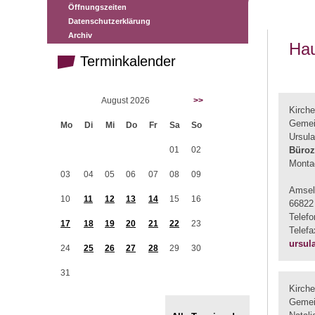
Öffnungszeiten
Datenschutzerklärung
Archiv
Hau
Terminkalender
August 2026
>>
Kirch
Gemei
Mo
Di
Mi
Do
Fr
Sa
So
Ursul
01
02
Büroz
Montag
03
04
05
06
07
08
09
Amsel
10
11
12
13
14
15
16
66822
Telef
17
18
19
20
21
22
23
Telef
ursul
24
25
26
27
28
29
30
31
Kirch
Gemei