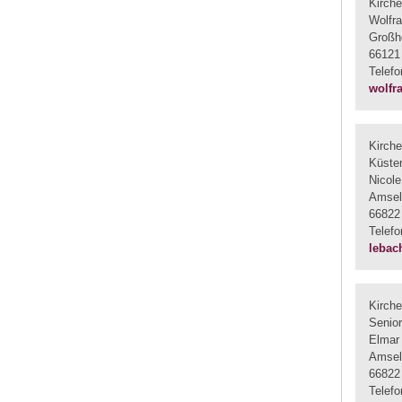
Kirch
Wolfra
Großhe
66121
Telef
wolfr
Kirch
Küster
Nicole
Amsel
66822
Telef
lebac
Kirch
Senior
Elmar
Amsel
66822
Telef